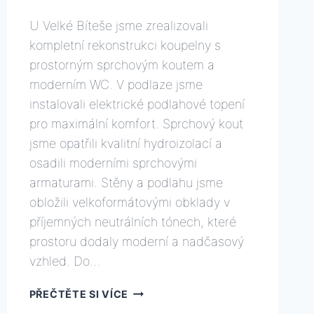
Od
22 prosince, 2025
U Velké Bíteše jsme zrealizovali
david.rafael.cz@gmail.com
kompletní rekonstrukci koupelny s
prostorným sprchovým koutem a
moderním WC. V podlaze jsme
instalovali elektrické podlahové topení
pro maximální komfort. Sprchový kout
jsme opatřili kvalitní hydroizolací a
osadili moderními sprchovými
armaturami. Stěny a podlahu jsme
obložili velkoformátovými obklady v
příjemných neutrálních tónech, které
prostoru dodaly moderní a nadčasový
vzhled. Do…
REKONSTRUKCE
PŘEČTĚTE SI VÍCE
KOUPELNY