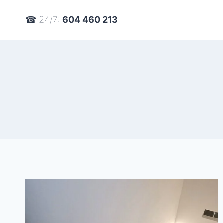
Přeskočit
☎︎ 24/7:
604 460 213
na
obsah