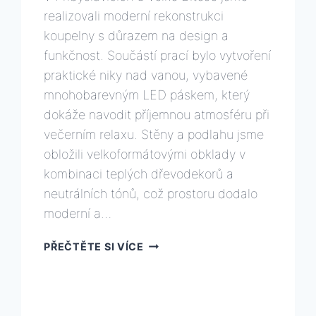
realizovali moderní rekonstrukci
koupelny s důrazem na design a
funkčnost. Součástí prací bylo vytvoření
praktické niky nad vanou, vybavené
mnohobarevným LED páskem, který
dokáže navodit příjemnou atmosféru při
večerním relaxu. Stěny a podlahu jsme
obložili velkoformátovými obklady v
kombinaci teplých dřevodekorů a
neutrálních tónů, což prostoru dodalo
moderní a…
REKONSTRUKCE
PŘEČTĚTE SI VÍCE
KOUPELNY
PŘIBYSLAVICE
U
VELKÉ