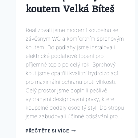
koutem Velká Bíteš
Od
22 prosince, 2025
Realizovali jsme moderní koupelnu se
david.rafael.cz@gmail.com
závěsným WC a komfortním sprchovým
koutem. Do podlahy jsme instalovali
elektrické podlahové topení pro
příjemné teplo po celý rok. Sprchový
kout jsme opatřili kvalitní hydroizolací
pro maximální ochranu proti vlhkosti.
Celý prostor jsme doplnili pečlivě
vybranými designovými prvky, které
koupelně dodaly osobitý styl. Do stropu
jsme zabudovali účinné odsávání pro…
VÝSTAVBA
PŘEČTĚTE SI VÍCE
ZÁVĚSNÉHO