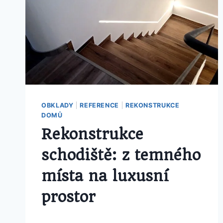
OBKLADY
|
REFERENCE
|
REKONSTRUKCE
DOMŮ
Rekonstrukce
schodiště: z temného
místa na luxusní
prostor
Od
30 prosince, 2025